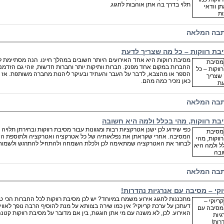
תלוי בדרך בה אתן אוהבות לחגוג.
בה המלאה
בת רווקות – כל מה שצריך לדעת
מסיבת רווקות היא אחד האירועים היותר חשובים במהלך חיינו. הנה מסתיימת 
החברות במקום אחד מפנק. חברות וותיקות יותר וחברות חדשות, זוהי גם הזדמנו
הספר או מהצבא, לדבר על העבר והעתיד ובעיקר ליהנות מחברה משותפת. אז י
כאן נזכיר כמה מהם.
בה המלאה
בת רווקות, מהי בכלל ולמה היא חשובה
כפי שידוע לכן ישנן אטרקציות רבות ומגוונות עבור מסיבת רווקות ובחירתן תל
המסיבה. אחרי שקראתן את נפלאותיה של כל אטרקציה ואטרקציה ולתוספת הנ
לבחור את האטרקציה שמתאימה לכן ולכלת השמחה ולהתחיל להתרגש ולשמוח
בה המלאה
וקי – מסיבה עם אנרגיות נהדרות!
מתכננות לחגוג אירוע משמח במיוחד? יש לכן מסיבת רווקות לכל החברות הכי ט
דעתכן על ערכת קריוקי? אין כמו שירה בצוותא על מנת להוסיף הרבה נופך לאו
האירוע. לכן, לא משנה עם מי אתן חוגגות, בין אם מדובר על מסיבת רווקות קטנה