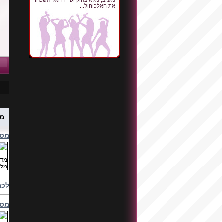
מגניב, מלא צחוק ושירה ואל תשכחו
את האלכוהול...
מס
מסי
לכת
מסי