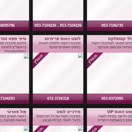
-8095796
053-7104226 , 053-7104226
053-7106735
לד קומפלקס
לופט האוס פרימיום
סיזר ספא אנד 
חם מפואר למסיבות רווקות
מסיבת רווקות חלומית חוגגים
מתחם מסיבות מפו
כותיות עם מגוון אטרקצי...
בלופט האוס פרימיום!
בראשל"צ לחגיגה
האולטימטיבית
-7104293
072-3726318
053-9372995
פט האוס VIP
מידנייט לופט
פול פארטי
פט חדשני בפתח תקווה
מסיבת רווקות עם כל הפינוקים!
רווקות חוגגים בפול
סיבה מושלמת וייחודית
בלעדי לאתר חבילת מבצע...
סוויטות מפנקות, ב