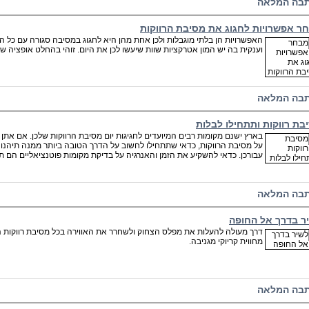
בה המלאה
ר אפשרויות לחגוג את מסיבת הרווקות
האפשרויות הן בלתי מוגבלות ולכן אחת מהן היא לחגוג במסיבה סגורה עם כל 
וענקית בה יש המון אטרקציות שוות שיעשו לכן את היום. זוהי בהחלט אופציה שש
בה המלאה
בת רווקות ותתחילו לבלות
בארץ ישנם מקומות רבים המיועדים לחגיגות יום מסיבת הרווקות שלכן. אם אתן
על מסיבת הרווקות, כדאי שתתחילו לחשוב על הדרך הטובה ביותר ממנה תיהנו ו
עבורכן. כדאי להשקיע את הזמן והאנרגיה על בדיקת מקומות פוטנציאליים הם תו
בה המלאה
ר בדרך אל החופה
דרך מעולה להעלות את מפלס הצחוק ולשחרר את האווירה בכל מסיבת רווקות הי
מחווית קריוקי מגניבה.
בה המלאה