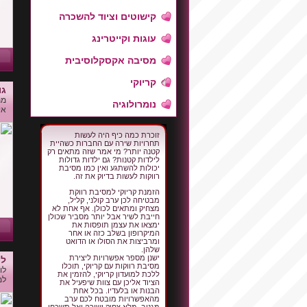
קישוטים וציוד להשכרה
עוגות וקייטרינג
מסיבה אקסקלוסיבית
קריוקי
גו
מת
נומרולוגיה
אי
זוכרת כמה כיף היה לעשות
תחרויות שירה עם החברות כשהיית
קטנה יותר? מי אמר שזה מתאים רק
לילדות קטנות? גם ילדות גדולות
יכולות להשתגע ואין כמו מסיבת
רווקות לעשות בדיוק את זה.
הזמנת קריוקי למסיבת רווקת
מבטיחה לכן ערב קולני, קליל,
מצחיק ומתאים לכולן. אף אחת לא
חייבת לשיר אבל יותר מסביר שכולן
ימצאו את עצמן תופסות את
המיקרופון בשלב כזה או אחר
ומרביצות את הסולו או הדואט
שלהן.
ישנן מספר אפשרויות ליצירת
לו
מסיבת רווקות עם קריוקי, תוכלו
לו
ללכת למועדון קריוקי, להזמין את
למ
הציוד אליכן עם צוות שיפעיל את
הבנות או בלעדיו. בכל אחת
מהאפשרויות מובטח לכם ערב