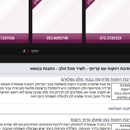
-7107036
053-8095748
072-3726319
דפים
1
2
יבת רווקות עם קריוקי - לשיר מכל הלב - כתבות בנושא
בת רווקות מדהימה בבתי מלון נפלאים
על מנת שתערכו מסיבת רווקות מושלמת עבור חברתכן הטובה שעומדת אוטוטו
פרידה מהרווקות ולכן ההמלצה היא להסתכל ברשימת מלונות מובחרת עבור מסיבת
יש תקציב שונה אנו ממליצים לכן לבדוק בתי מלון שונים שהם לאו דווקא חמישה
את כל הטוב והכיף שמגיע לכן ולבעלת השמחה ביום חגה.
בה המלאה
בת רווקות כמו שאתן וודאי רוצות
כל בחורה שעומדת להתחתן רוצה ליהנות מהרגעים האחרונים,רגע לפי שהיא נפר
הרווקות בדרך הנעימה, הקלילה והכיפית ביותר שיש ושבעלת השמחה אוהבת. יש 