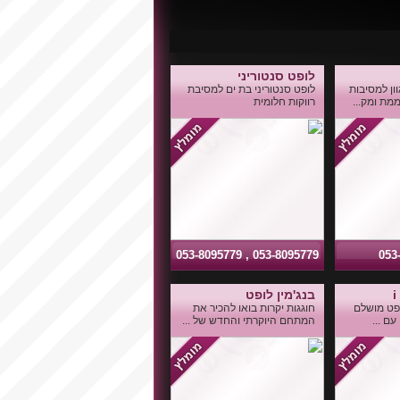
לופט סנטוריני
ן למסיבות
לופט סנטוריני בת ים למסיבת
ממת ומק...
רווקות חלומית
053-8095779 , 053-8095779
053
בנג'מין לופט
לופט מושלם
חוגגות יקרות בואו להכיר את
עם ...
המתחם היוקרתי והחדש של ...