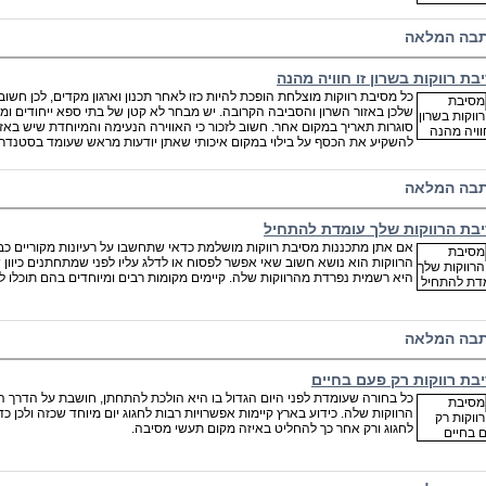
בה המלאה
בת רווקות בשרון זו חוויה מהנה
כל מסיבת רווקות מוצלחת הופכת להיות כזו לאחר תכנון וארגון מקדים, לכן חש
שלכן באזור השרון והסביבה הקרובה. יש מבחר לא קטן של בתי ספא ייחודים ומה
סוגרות תאריך במקום אחר. חשוב לזכור כי האווירה הנעימה והמיוחדת שיש באז
להשקיע את הכסף על בילוי במקום איכותי שאתן יודעות מראש שעומד בסטנדר
בה המלאה
בת הרווקות שלך עומדת להתחיל
אם אתן מתכננות מסיבת רווקות מושלמת כדאי שתחשבו על רעיונות מקוריים כב
הרווקות הוא נושא חשוב שאי אפשר לפסוח או לדלג עליו לפני שמתחתנים כיוון ש
היא רשמית נפרדת מהרווקות שלה. קיימים מקומות רבים ומיוחדים בהם תוכלו ל
בה המלאה
בת רווקות רק פעם בחיים
כל בחורה שעומדת לפני היום הגדול בו היא הולכת להתחתן, חושבת על הדרך המ
הרווקות שלה. כידוע בארץ קיימות אפשרויות רבות לחגוג יום מיוחד שכזה ולכן
לחגוג ורק אחר כך להחליט באיזה מקום תעשי מסיבה.