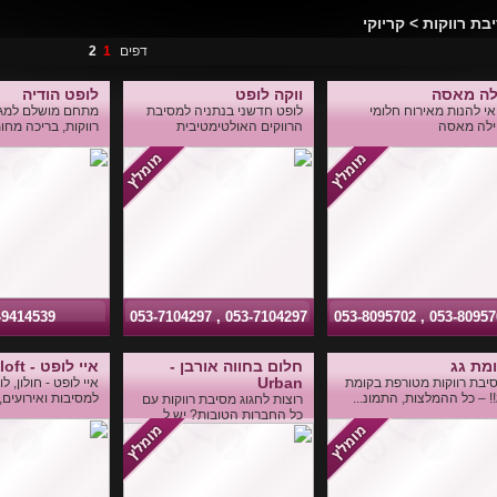
בת רווקות > קריוקי
דפים
1
2
לה מאסה
ווקה לופט
לופט הודיה
אי להנות מאירוח חלומי
לופט חדשני בנתניה למסיבת
מתחם מושלם למגוו
ילה מאסה
הרווקים האולטימטיבית
רווקות, בריכה מחו
-9414539
053-7104297 , 053-7104297
053-8095702 , 053-80
מת גג
חלום בחווה אורבן -
איי לופט - i loft
Urban
יבת רווקות מטורפת בקומת
איי לופט - חולון, 
!! – כל ההמלצות, התמונ...
למסיבות ואירועים, 
רוצות לחגוג מסיבת רווקות עם
כל החברות הטובות? יש ל...