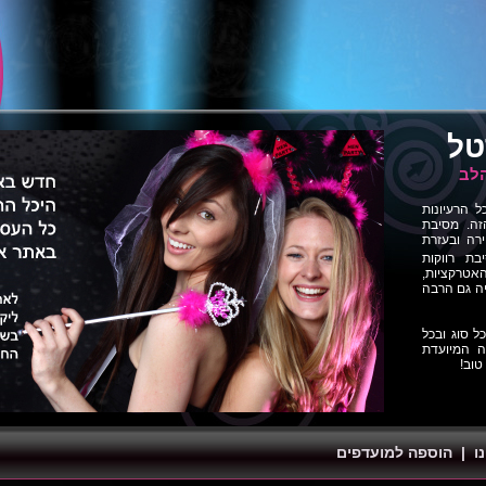
טל
הלב
הרעיונות
זה. מסיבת
רה ובעזרת
בת רווקות
אטרקציות,
יה גם הרבה
ל סוג ובכל
 המיועדת
טוב!
ו
|
הוספה למועדפים