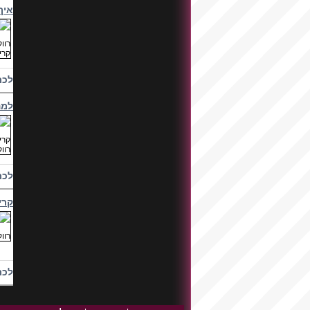
איך
לכת
למה
לכת
קרי
לכת