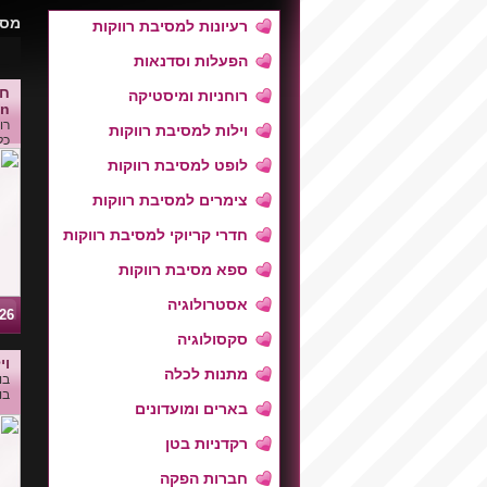
מסי
רעיונות למסיבת רווקות
הפעלות וסדנאות
חל
רוחניות ומיסטיקה
an
רו
וילות למסיבת רווקות
כל
לופט למסיבת רווקות
צימרים למסיבת רווקות
חדרי קריוקי למסיבת רווקות
ספא מסיבת רווקות
אסטרולוגיה
04226
סקסולוגיה
וי
מתנות לכלה
בו
בו
בארים ומועדונים
רקדניות בטן
חברות הפקה