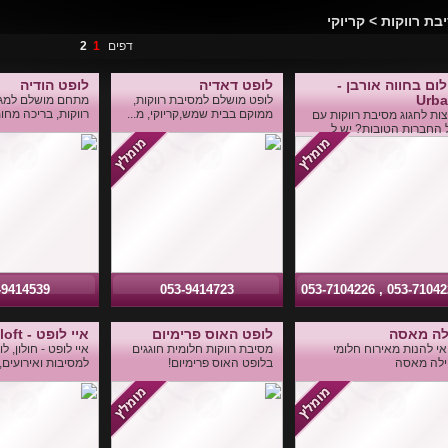
בת רווקות > קריוקי
דפים
1
2
ום בחווה אורבן -
לופט דאדיה
לופט הודיה
Urb
לופט מושלם למסיבת רווקות,
מתחם מושלם למגוו
ממוקם בבית שמש,קריוקי, מ...
רווקות, בריכה מחו
צות לחגוג מסיבת רווקות עם
 החברות הטובות? יש ל...
-9414539
053-9414723
053-7104226 , 053-71
לה מאסה
לופט האוס פרימיום
איי לופט - i loft
אי להנות מאירוח חלומי
מסיבת רווקות חלומית חוגגים
איי לופט - חולון, 
ילה מאסה
בלופט האוס פרימיום!
למסיבות ואירועים, 