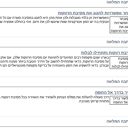
בה המלאה
ר אפשרויות לחגוג את מסיבת הרווקות
האפשרויות הן בלתי מוגבלות ולכן אחת מהן היא לחגוג במסיבה סגורה עם כל 
וענקית בה יש המון אטרקציות שוות שיעשו לכן את היום. זוהי בהחלט אופציה שש
בה המלאה
בת רווקות ותתחילו לבלות
בארץ ישנם מקומות רבים המיועדים לחגיגות יום מסיבת הרווקות שלכן. אם אתן
על מסיבת הרווקות, כדאי שתתחילו לחשוב על הדרך הטובה ביותר ממנה תיהנו ו
עבורכן. כדאי להשקיע את הזמן והאנרגיה על בדיקת מקומות פוטנציאליים הם תו
בה המלאה
ר בדרך אל החופה
דרך מעולה להעלות את מפלס הצחוק ולשחרר את האווירה בכל מסיבת רווקות הי
מחווית קריוקי מגניבה.
בה המלאה