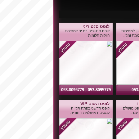
לופט סנטוריני
ן למסיבות
לופט סנטוריני בת ים למסיבת
ממת ומק...
רווקות חלומית
053-8095779 , 053-8095779
053
לופט האוס VIP
לופט מושלם
לופט חדשני בפתח תקווה
עם ...
למסיבה מושלמת וייחודית