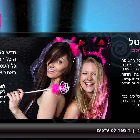
טל
הלב
הרעיונות
זה. מסיבת
רה ובעזרת
בת רווקות
אטרקציות,
יה גם הרבה
ל סוג ובכל
 המיועדת
טוב!
ו
|
הוספה למועדפים