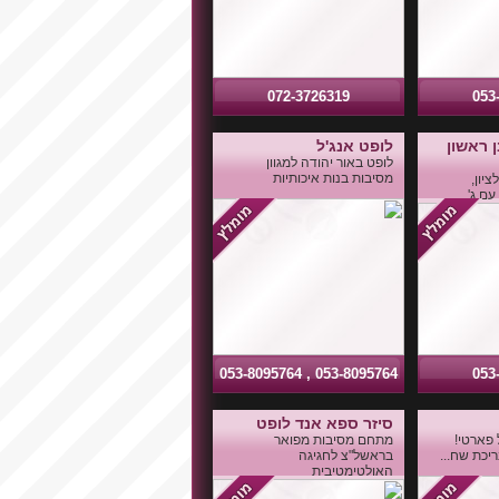
072-3726319
053
 ראשון
לופט אנג'ל
לופט באור יהודה למגוון
מסיבות בנות איכותיות
יון,
ם ג'...
053-8095764 , 053-8095764
053
סיזר ספא אנד לופט
 פארטי!
מתחם מסיבות מפואר
ריכת שח...
בראשל"צ לחגיגה
האולטימטיבית