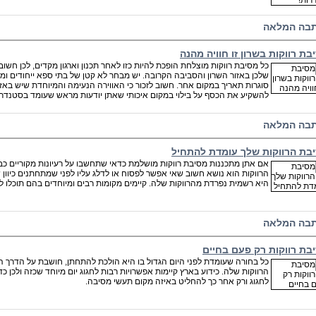
בה המלאה
בת רווקות בשרון זו חוויה מהנה
כל מסיבת רווקות מוצלחת הופכת להיות כזו לאחר תכנון וארגון מקדים, לכן חש
שלכן באזור השרון והסביבה הקרובה. יש מבחר לא קטן של בתי ספא ייחודים ומה
סוגרות תאריך במקום אחר. חשוב לזכור כי האווירה הנעימה והמיוחדת שיש באז
להשקיע את הכסף על בילוי במקום איכותי שאתן יודעות מראש שעומד בסטנדר
בה המלאה
בת הרווקות שלך עומדת להתחיל
אם אתן מתכננות מסיבת רווקות מושלמת כדאי שתחשבו על רעיונות מקוריים כב
הרווקות הוא נושא חשוב שאי אפשר לפסוח או לדלג עליו לפני שמתחתנים כיוון ש
היא רשמית נפרדת מהרווקות שלה. קיימים מקומות רבים ומיוחדים בהם תוכלו ל
בה המלאה
בת רווקות רק פעם בחיים
כל בחורה שעומדת לפני היום הגדול בו היא הולכת להתחתן, חושבת על הדרך המ
הרווקות שלה. כידוע בארץ קיימות אפשרויות רבות לחגוג יום מיוחד שכזה ולכן
לחגוג ורק אחר כך להחליט באיזה מקום תעשי מסיבה.