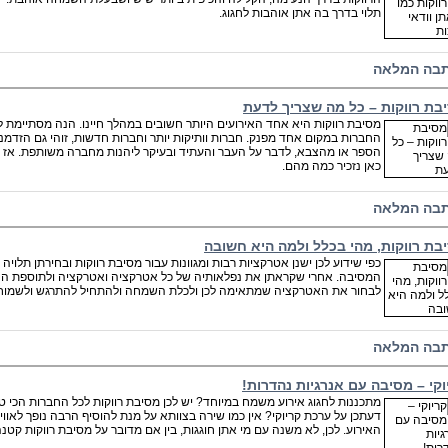
תלוי בדרך בה אתן אוהבות לחגוג.
בה המלאה
בת רווקות – כל מה שצריך לדעת
מסיבת רווקות היא אחד האירועים היותר חשובים במהלך חיינו. הנה מסתיימת 
החברות במקום אחד מפנק. חברות וותיקות יותר וחברות חדשות, זוהי גם הזדמנו
הספר או מהצבא, לדבר על העבר והעתיד ובעיקר ליהנות מחברה משותפת. אז י
כאן נזכיר כמה מהם.
בה המלאה
בת רווקות, מהי בכלל ולמה היא חשובה
כפי שידוע לכן ישנן אטרקציות רבות ומגוונות עבור מסיבת רווקות ובחירתן תל
המסיבה. אחרי שקראתן את נפלאותיה של כל אטרקציה ואטרקציה ולתוספת הנ
לבחור את האטרקציה שמתאימה לכן ולכלת השמחה ולהתחיל להתרגש ולשמוח
בה המלאה
וקי – מסיבה עם אנרגיות נהדרות!
מתכננות לחגוג אירוע משמח במיוחד? יש לכן מסיבת רווקות לכל החברות הכי ט
דעתכן על ערכת קריוקי? אין כמו שירה בצוותא על מנת להוסיף הרבה נופך לאו
האירוע. לכן, לא משנה עם מי אתן חוגגות, בין אם מדובר על מסיבת רווקות קטנה