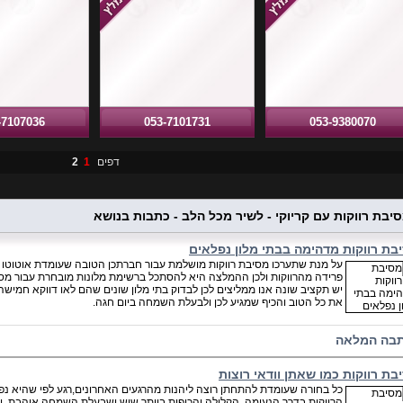
-7107036
053-7101731
053-9380070
דפים
1
2
יבת רווקות עם קריוקי - לשיר מכל הלב - כתבות בנושא
בת רווקות מדהימה בבתי מלון נפלאים
על מנת שתערכו מסיבת רווקות מושלמת עבור חברתכן הטובה שעומדת אוטוטו
פרידה מהרווקות ולכן ההמלצה היא להסתכל ברשימת מלונות מובחרת עבור מסיבת
יש תקציב שונה אנו ממליצים לכן לבדוק בתי מלון שונים שהם לאו דווקא חמישה
את כל הטוב והכיף שמגיע לכן ולבעלת השמחה ביום חגה.
בה המלאה
בת רווקות כמו שאתן וודאי רוצות
כל בחורה שעומדת להתחתן רוצה ליהנות מהרגעים האחרונים,רגע לפי שהיא נפר
הרווקות בדרך הנעימה, הקלילה והכיפית ביותר שיש ושבעלת השמחה אוהבת. יש 