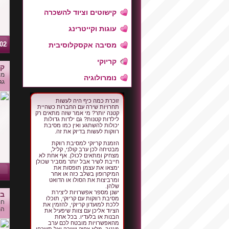
קישוטים וציוד להשכרה
עוגות וקייטרינג
95702
מסיבה אקסקלוסיבית
קריוקי
קו
מס
נומרולוגיה
גג
זוכרת כמה כיף היה לעשות
תחרויות שירה עם החברות כשהיית
קטנה יותר? מי אמר שזה מתאים רק
לילדות קטנות? גם ילדות גדולות
יכולות להשתגע ואין כמו מסיבת
רווקות לעשות בדיוק את זה.
הזמנת קריוקי למסיבת רווקת
מבטיחה לכן ערב קולני, קליל,
מצחיק ומתאים לכולן. אף אחת לא
חייבת לשיר אבל יותר מסביר שכולן
ימצאו את עצמן תופסות את
המיקרופון בשלב כזה או אחר
ומרביצות את הסולו או הדואט
שלהן.
ישנן מספר אפשרויות ליצירת
בנ
מסיבת רווקות עם קריוקי, תוכלו
חו
ללכת למועדון קריוקי, להזמין את
המ
הציוד אליכן עם צוות שיפעיל את
הבנות או בלעדיו. בכל אחת
מהאפשרויות מובטח לכם ערב