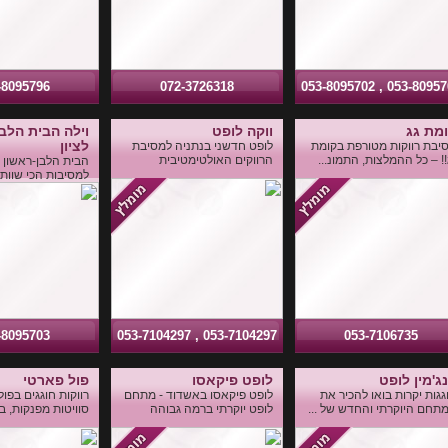
-8095796
072-3726318
053-8095702 , 053-80
מת גג
ווקה לופט
וילה הבית הלבן
לציון
יבת רווקות מטורפת בקומת
לופט חדשני בנתניה למסיבת
!! – כל ההמלצות, התמונ...
הרווקים האולטימטיבית
הבית הלבן-ראשון לצ
למסיבות הכי שוות ע
-8095703
053-7104297 , 053-7104297
053-7106735
ג'מין לופט
לופט פיקאסו
פול פארטי
גגות יקרות בואו להכיר את
לופט פיקאסו באשדוד - מתחם
רווקות חוגגים בפול
תחם היוקרתי והחדש של ...
לופט יוקרתי ברמה גבוהה
סוויטות מפנקות, ב