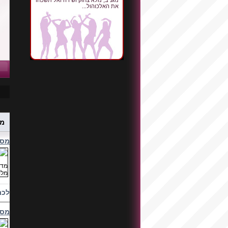
מגניב, מלא צחוק ושירה ואל תשכחו
את האלכוהול...
מס
מסי
לכת
מסי