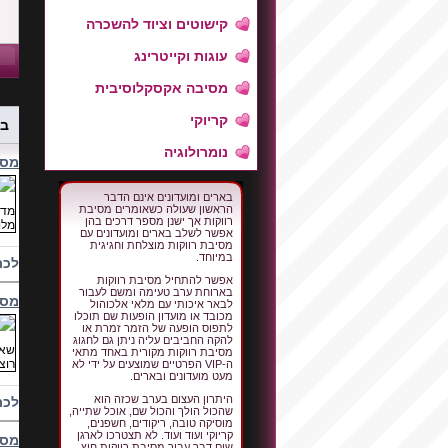
קישוטים וציוד להשכרה
עוגות וקייטרינג
מסיבה אקסקלוסיבית
קריוקי
בא
נומרולוגיה
מסי
בארים ומועדונים אינם הדבר
הראשון שעולה כשאומרים מסיבת
רווקות אך ישנן מספר דרכים בהן
אפשר לשלב בארים ומועדונים עם
מסיבת רווקות מוצלחת וחגיגית
במיוחד.
לכת
אפשר להתחיל מסיבת רווקות
בארוחת ערב טעימה ומשם לעבור
מסי
לבאר איכותי עם מלאי אלכוהול
מכובד או מועדון הופעות שם תוכלו
לתפוס הופעה של הזמר זמרת או
להקה החביבים עליה ניתן גם לחגוג
מסיבת רווקות מקורית באחד מתאי
ה-VIP הפרטיים שמוצעים על ידי לא
מעט מועדונים ובארים.
היתרון העצום בערב שכזה הוא
לכת
שהכול הולך והכול שם, אוכל שתייה,
מוסיקה טובה, ריקודים, חשפנים,
קריוקי ועוד ועוד. לא תצטרכו לארגן
מסי
שום דבר עבור מסיבת רווקות חוץ