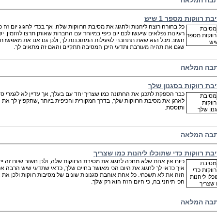
בה המלאה
ת רווקות מספר 1 שיש
כל בחורה רוצה ליהנות ולחגוג את מסיבת הרווקות שלה. אך בכדי לחגוג יום זה 
רעיונות נפלאים שיעשו לכם יום כיפי במיוחד עם החברות שאותן תרצו להזמין. יש
חשוב מכל הוא שאת תתחברי לפעילות המתוכננת לך, ולכן גם אם את מאפשרת ל
שגם את תהיה מעורבת ותדעי היכן המסיבה תתקיים והאם זה מתאים לך.
בה המלאה
בת רווקות בסגנון שלך
כבר הספקת לתכנן את החתונה כמו שצריך יחד עם בעלך, אך עדיין לא לגמרי סי
לארגן את מסיבת הרווקות שלך, בדרך המקורית והכיפית ביותר ,שתקפיץ לך את 
ותוססת.
בה המלאה
בת רווקות כדי שתוכלו ליהנות כמו שצריך
כיום אין אחת שלא מחכה לחגוג את מסיבת הרווקות שלה, ולכן חשוב שיום זה 
איך כדאי לך לחגוג את היום הכי מאושר בחיים שלך, כדאי שתדעי שיש הרבה אפ
הזה את לא תשכחי. כל אחת אוהבת סגנונות שונים של מסיבות רווקות ולכן את 
הכי תיהני בה, כי היום הזה הוא רק שלך.
בה המלאה