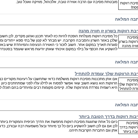
מובטחת מסיבה עם הרבה אווירה טובה, אלכוהול, מוזיקה ואוכל טוב.
בה המלאה
בת רווקות בשרון זו חוויה מהנה
כל מסיבת רווקות מוצלחת הופכת להיות כזו לאחר תכנון וארגון מקדים, לכן חש
שלכן באזור השרון והסביבה הקרובה. יש מבחר לא קטן של בתי ספא ייחודים ומה
סוגרות תאריך במקום אחר. חשוב לזכור כי האווירה הנעימה והמיוחדת שיש באז
להשקיע את הכסף על בילוי במקום איכותי שאתן יודעות מראש שעומד בסטנדר
בה המלאה
בת הרווקות שלך עומדת להתחיל
אם אתן מתכננות מסיבת רווקות מושלמת כדאי שתחשבו על רעיונות מקוריים כב
הרווקות הוא נושא חשוב שאי אפשר לפסוח או לדלג עליו לפני שמתחתנים כיוון ש
היא רשמית נפרדת מהרווקות שלה. קיימים מקומות רבים ומיוחדים בהם תוכלו ל
בה המלאה
בות רווקות בדרך הטובה ביותר
כיום כל אחת שחוגגת מסיבת רווקות מחפשת את הדרך הכיפית והמקורית ביות
לכן אם גם לכן חשוב להשקיע ביום כל כך מיוחד ובעל משמעות רבה עבורכן, כד
אתן וגם החברות הקרובות תיהנו.