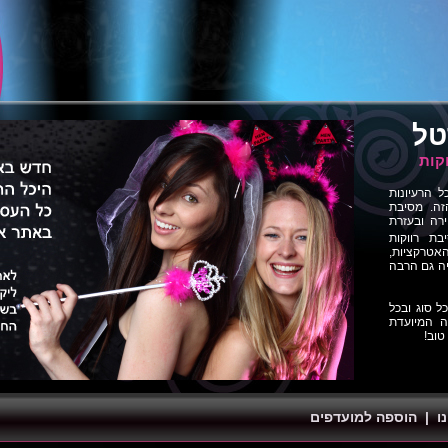
טל
קות
הרעיונות
זה. מסיבת
רה ובעזרת
בת רווקות
אטרקציות,
יה גם הרבה
ל סוג ובכל
 המיועדת
טוב!
ו
|
הוספה למועדפים