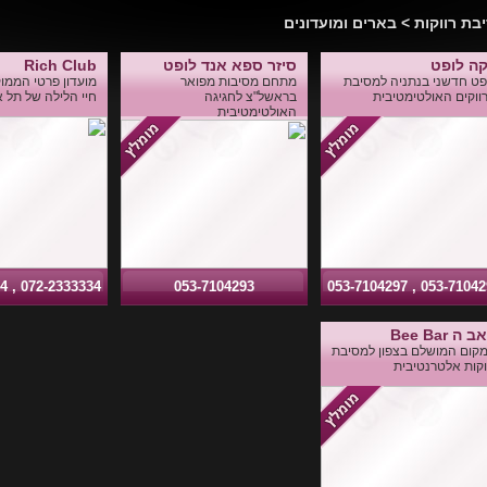
בת רווקות > בארים ומועדונים
קה לופט
סיזר ספא אנד לופט
Rich Club
פט חדשני בנתניה למסיבת
מתחם מסיבות מפואר
מועדון פרטי הממוק
ווקים האולטימטיבית
בראשל"צ לחגיגה
חיי הלילה של תל א
האולטימטיבית
072-2333334 , 050-9033374
053-7104293
053-7104297 , 053-71
 ה Bee Bar
קום המושלם בצפון למסיבת
וקות אלטרנטיבית