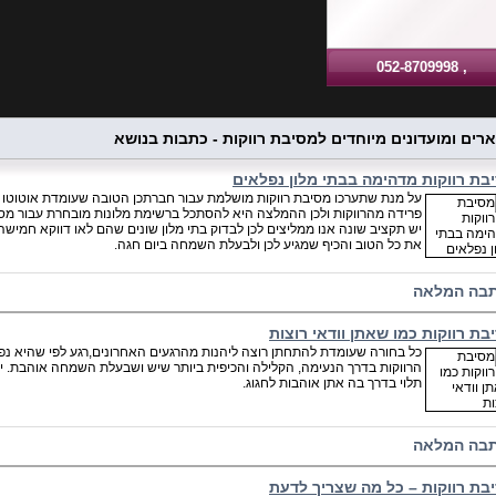
, 052-8709998
רים ומועדונים מיוחדים למסיבת רווקות - כתבות בנושא
בת רווקות מדהימה בבתי מלון נפלאים
על מנת שתערכו מסיבת רווקות מושלמת עבור חברתכן הטובה שעומדת אוטוטו
פרידה מהרווקות ולכן ההמלצה היא להסתכל ברשימת מלונות מובחרת עבור מסיבת
יש תקציב שונה אנו ממליצים לכן לבדוק בתי מלון שונים שהם לאו דווקא חמישה
את כל הטוב והכיף שמגיע לכן ולבעלת השמחה ביום חגה.
בה המלאה
בת רווקות כמו שאתן וודאי רוצות
כל בחורה שעומדת להתחתן רוצה ליהנות מהרגעים האחרונים,רגע לפי שהיא נפר
הרווקות בדרך הנעימה, הקלילה והכיפית ביותר שיש ושבעלת השמחה אוהבת. יש 
תלוי בדרך בה אתן אוהבות לחגוג.
בה המלאה
בת רווקות – כל מה שצריך לדעת