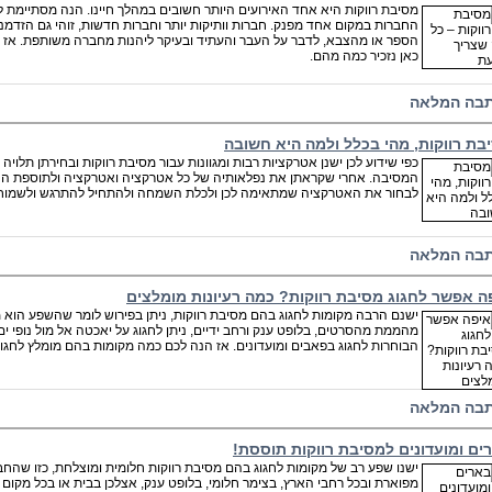
מסיבת רווקות היא אחד האירועים היותר חשובים במהלך חיינו. הנה מסתיימת 
החברות במקום אחד מפנק. חברות וותיקות יותר וחברות חדשות, זוהי גם הזדמנו
הספר או מהצבא, לדבר על העבר והעתיד ובעיקר ליהנות מחברה משותפת. אז י
כאן נזכיר כמה מהם.
בה המלאה
בת רווקות, מהי בכלל ולמה היא חשובה
כפי שידוע לכן ישנן אטרקציות רבות ומגוונות עבור מסיבת רווקות ובחירתן תל
המסיבה. אחרי שקראתן את נפלאותיה של כל אטרקציה ואטרקציה ולתוספת הנ
לבחור את האטרקציה שמתאימה לכן ולכלת השמחה ולהתחיל להתרגש ולשמוח
בה המלאה
ה אפשר לחגוג מסיבת רווקות? כמה רעיונות מומלצים
ישנם הרבה מקומות לחגוג בהם מסיבת רווקות, ניתן בפירוש לומר שהשפע הוא מ
מהממת מהסרטים, בלופט ענק ורחב ידיים, ניתן לחגוג על יאכטה אל מול נופי ים
הבוחרות לחגוג בפאבים ומועדונים. אז הנה לכם כמה מקומות בהם מומלץ לחגוג
בה המלאה
ים ומועדונים למסיבת רווקות תוססת!
ישנו שפע רב של מקומות לחגוג בהם מסיבת רווקות חלומית ומוצלחת, כזו שהחברו
מפוארת ובכל רחבי הארץ, בצימר חלומי, בלופט ענק, אצלכן בבית או בכל מקום אח