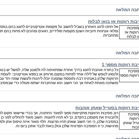
בה המלאה
בות רווקות אז בואו לבלות
אל תחכו לרגע האחרון בשביל לחשוב על מקומות אטרקטיביים לחגוג בהם במסיבת
ומלאי אנרגיות חיוביות וישנם מקומות סולידיים, רגועים ומהנים לא פחות בהם תוכ
מתחברות.
בה המלאה
בת רווקות מספר 1
כל בחורה אוהבת לחגוג בדרך אחרת שמתאימה לה ולסגנון שלה, למשל יש בנות 
ולנסוע לנופש של לילה אחד לפחות במקום מרוחק או בספא אטרקטיבי. לעומת ז
הרווקות שלהן באנרגיה רבה ותוססת שממנה יוכלו ליהנות ולעשות שמח יחד עם 
ומשתנה מאחת לאחת אך הכי חשוב הוא שהחברות ישתפו פעולה כדי שבמסיבת
בה המלאה
בת רווקות בסטייל שאתן אוהבות
רוב מסיבות הרווקות מתקיימות סמוך למועד החתונה, אך בכדי שיישאר מקום לת
ולהבטיח את מקומכן בהקדם, כך לא תהיו לחוצות. חשוב מאוד להחליט לפני כן
במסיבה שלכן, כי הכי חשוב שאתן תהיו מרוצות. תלוי מאוד איזה טיפוס אתן ו
מרגישות, כי זו המסיבה הפרטית שלכן וכולן באות לכבד אתכן ביום זה.